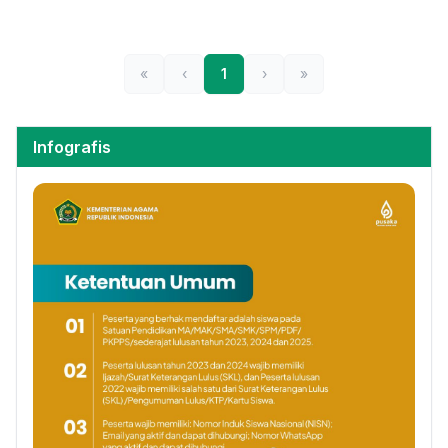
«
‹
1
›
»
Infografis