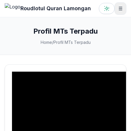
Lewati ke konten utama
Roudlotul Quran Lamongan
☰
Profil MTs Terpadu
Home
/
Profil MTs Terpadu