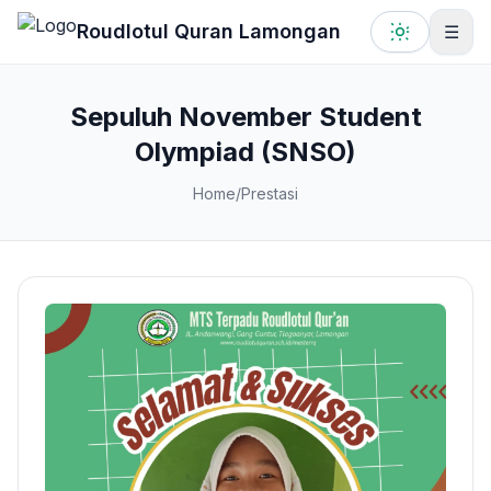
Lewati ke konten utama
Roudlotul Quran Lamongan
☰
Sepuluh November Student
Olympiad (SNSO)
Home
/
Prestasi